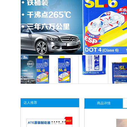
达人推荐
商品详情