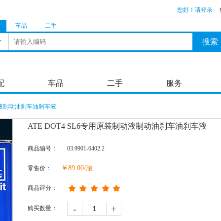
您好！请登录
车品
二手
搜索
配
车品
二手
服务
制动液制动油刹车油刹车液
ATE DOT4 SL6专用原装制动液制动油刹车油刹车液
商品编号：
03.9901-6402.2
￥89.00/瓶
零售价：
商品评分：
-
+
购买数量：